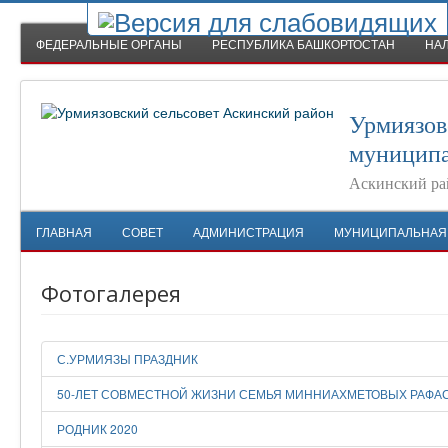
ФЕДЕРАЛЬНЫЕ ОРГАНЫ
РЕСПУБЛИКА БАШКОРТОСТАН
НА
Урмиязов
муниципа
Аскинский ра
ГЛАВНАЯ
СОВЕТ
АДМИНИСТРАЦИЯ
МУНИЦИПАЛЬНАЯ
Фотогалерея
С.УРМИЯЗЫ ПРАЗДНИК
50-ЛЕТ СОВМЕСТНОЙ ЖИЗНИ СЕМЬЯ МИННИАХМЕТОВЫХ РАФАС
РОДНИК 2020