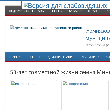
ФЕДЕРАЛЬНЫЕ ОРГАНЫ
РЕСПУБЛИКА БАШКОРТОСТАН
НА
Урмиязов
муниципа
Аскинский ра
ГЛАВНАЯ
СОВЕТ
АДМИНИСТРАЦИЯ
МУНИЦИПАЛЬНАЯ
50-лет совместной жизни семья Ми